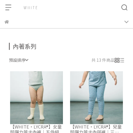
內著系列
預設排序
共 13 件商品
【WHITE・LYCRA®】女童
【WHITE・LYCRA®】兒童
超彈力萊卡內褲｜五件組
超彈力萊卡內搭褲｜三件