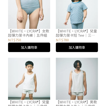
【WHITE・LYCRA®】女款
【WHITE・LYCRA®】兒童
超彈力萊卡內褲｜五件組
超彈力萊卡短 Tee｜三件
組
NT$750
NT$780
加入購物車
加入購物車
【WHITE・LYCRA®】兒童
【WHITE・LYCRA®】男款