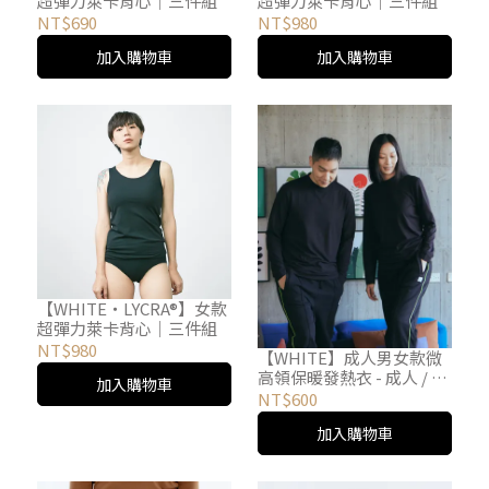
超彈力萊卡背心｜三件組
超彈力萊卡背心｜三件組
NT$690
NT$980
加入購物車
加入購物車
【WHITE・LYCRA®】女款
超彈力萊卡背心｜三件組
NT$980
【WHITE】成人男女款微
高領保暖發熱衣 - 成人 / 4
加入購物車
色
NT$600
加入購物車