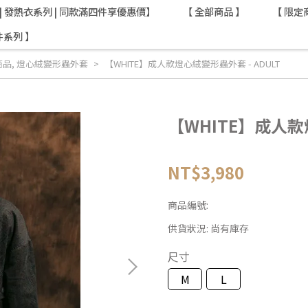
AT | 發熱衣系列 | 同款滿四件享優惠價】
【 全部商品 】
【 限定
件系列 】
商品
,
燈心絨變形蟲外套
【WHITE】成人款燈心絨變形蟲外套 - ADULT
【WHITE】成人款
NT$3,980
商品編號:
供貨狀況:
尚有庫存
尺寸
M
L