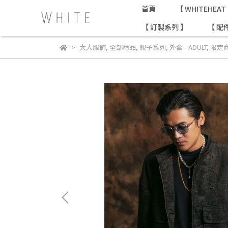
首頁
【 WHITEHE
【 訂製系列 】
【 配
大人服飾
,
全部商品
,
親子系列
,
外套 - ADULT
,
限定