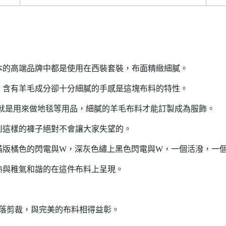
本的高端品牌中都是使用在西裝套裝，布面精緻細膩。
，含有羊毛成分卻十分細膩的手感是這塊布料的特性。
毛料就是用來做地毯等用品，細膩的羊毛布料才能訂製成為服飾。
到這樣的褲子絕對不會讓大家失望的。
滿版橘色的閃電與W，深灰色繡上黑色閃電與W，一個活潑，一
熟與稚氣和諧的在這件布料上呈現。
俐落剪裁，與完美的布料相得益彰。