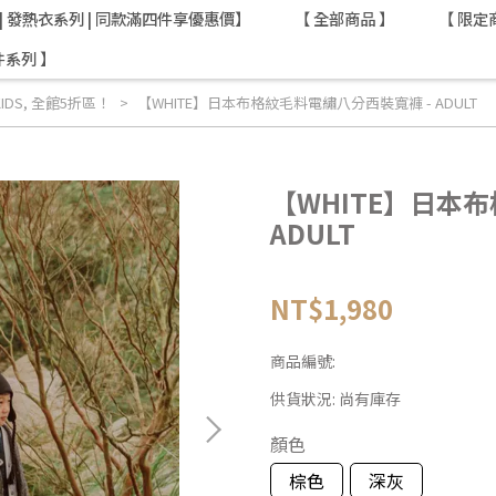
AT | 發熱衣系列 | 同款滿四件享優惠價】
【 全部商品 】
【 限定
件系列 】
KIDS
,
全館5折區！
【WHITE】日本布格紋毛料電繡八分西裝寬褲 - ADULT
【WHITE】日本
ADULT
NT$1,980
商品編號:
供貨狀況:
尚有庫存
顏色
棕色
深灰