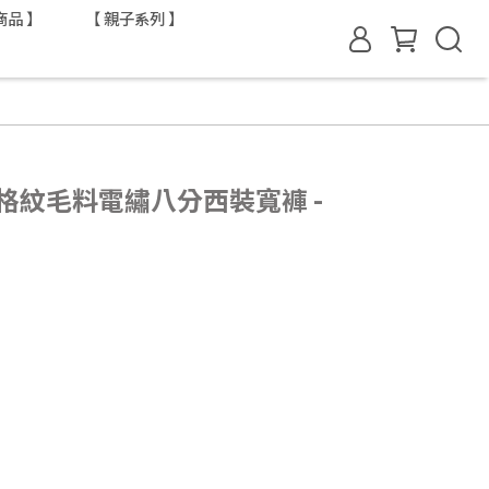
商品 】
【 親子系列 】
布格紋毛料電繡八分西裝寬褲 -