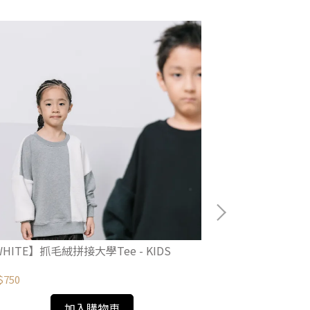
HITE】抓毛絨拼接大學Tee - KIDS
【WHITE】棉質
$750
NT$1,180
加入購物車