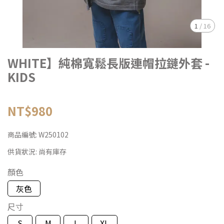
1
/
16
WHITE】純棉寬鬆長版連帽拉鏈外套 -
KIDS
NT$980
商品編號:
W250102
供貨狀況:
尚有庫存
顏色
灰色
尺寸
S
M
L
XL