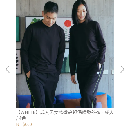
【W
NT
【WHITE】成人男女款微高領保暖發熱衣 - 成人
/ 4色
NT$600