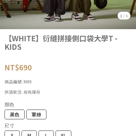
1
/
6
【WHITE】衍縫拼接側口袋大學T -
KIDS
NT$690
商品編號:
M49
供貨狀況:
尚有庫存
顏色
黑色
軍綠
尺寸
S
M
L
XL