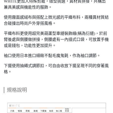
WHITE更加入特殊剪裁，版型挑選，異材質拼接，共構出
兼具美感與機能性的服飾。
使用霧面感絨布與搭配上微光感的平織布料，兩種異材質結
合碰撞出時尚戶外穿搭風格。
平織布料更使用超完美葫蘆型車縫裝飾線(稱為衍縫)，於前
臂後處與側腰做拼接，側腰處有一內插式口袋，可放置手機
或是錢包，功能性更加提升。
袖口使用日本進口細緻不黏毛魔鬼氈，作為袖口調節。
下擺使用抽繩式調節扣，可自由收放下擺呈現不同的穿著風
格。
規格說明