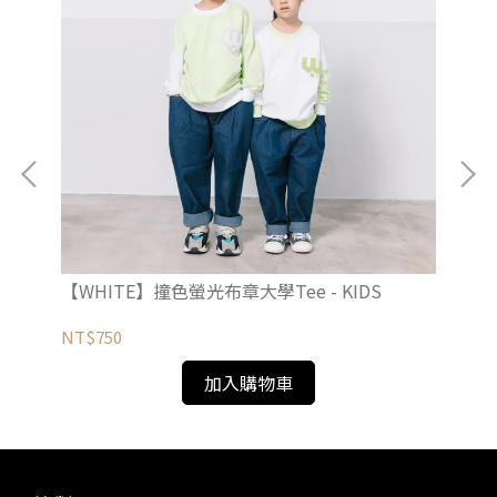
【WHITE】撞色螢光布章大學Tee - KIDS
【W
NT$750
NT
加入購物車