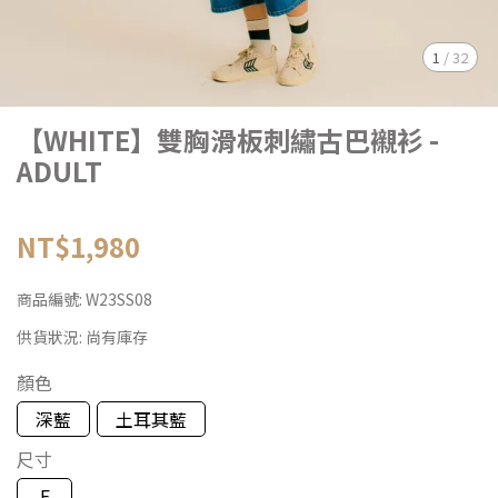
1
/
32
【WHITE】雙胸滑板刺繡古巴襯衫 -
ADULT
NT$1,980
商品編號:
W23SS08
供貨狀況:
尚有庫存
顏色
深藍
土耳其藍
尺寸
F