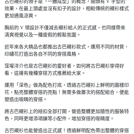
古巴襯衫的領子是「一體成型」的概念，開頭有 V 字型的
效果，在最上頭處並沒有扣子的設計，相較傳統的襯衫樣式
更加通風涼爽。
胸前的 V 領設計不僅減去襯衫給人的正式感，也同樣帶來
清爽視覺以及一種度假的輕鬆氛圍。
近年來各大精品也都推出古巴襯衫款式，運用不同的材質、
印繡花打造出各自不同的穿搭風格。
窪塚洋介也是古巴襯衫的愛好者，如何將古巴襯衫穿得好
看，這邊有幾種穿搭方式推薦給大家。
運用「深色」做為配色打底，透過古巴襯衫上鮮明的圖樣印
花，點亮整體穿搭的亮點！無需多做層次的搭配組合，便能
塑造出吸睛的穿搭。
將古巴襯衫上的紐扣全部打開，營造整體更加隨性的服裝特
色，同時更增添項鍊等小配件，增加穿搭的吸睛度。
古巴襯衫也能營造出正式感！透過鮮明配色帶出整體的穿搭