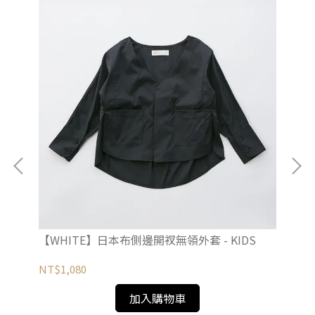
-
【WHITE】日本布側邊開衩無領外套 - KIDS
【W
NT$1,080
NT
加入購物車